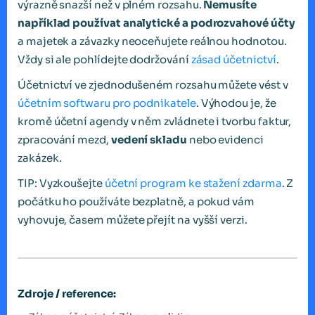
výrazně snazší než v plném rozsahu.
Nemusíte
například používat analytické a podrozvahové účty
a majetek a závazky neoceňujete reálnou hodnotou.
Vždy si ale pohlídejte dodržování
zásad účetnictví
.
Účetnictví ve zjednodušeném rozsahu můžete vést v
účetním softwaru pro podnikatele
. Výhodou je, že
kromě účetní agendy v něm zvládnete i tvorbu faktur,
zpracování mezd,
vedení skladu
nebo evidenci
zakázek.
TIP: Vyzkoušejte
účetní program ke stažení zdarma
. Z
počátku ho používáte bezplatně, a pokud vám
vyhovuje, časem můžete přejít na vyšší verzi.
Zdroje / reference: