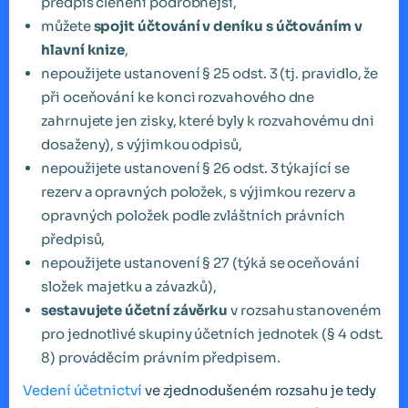
předpis členění podrobnější,
můžete
spojit účtování v deníku s účtováním v
hlavní knize
,
nepoužijete ustanovení § 25 odst. 3 (tj. pravidlo, že
při oceňování ke konci rozvahového dne
zahrnujete jen zisky, které byly k rozvahovému dni
dosaženy), s výjimkou odpisů,
nepoužijete ustanovení § 26 odst. 3 týkající se
rezerv a opravných položek, s výjimkou rezerv a
opravných položek podle zvláštních právních
předpisů,
nepoužijete ustanovení § 27 (týká se oceňování
složek majetku a závazků),
sestavujete účetní závěrku
v rozsahu stanoveném
pro jednotlivé skupiny účetních jednotek (§ 4 odst.
8) prováděcím právním předpisem.
Vedení účetnictví
ve zjednodušeném rozsahu je tedy