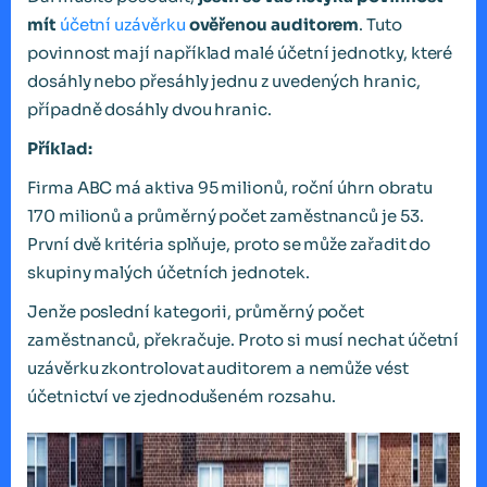
mít
účetní uzávěrku
ověřenou auditorem
. Tuto
povinnost mají například malé účetní jednotky, které
dosáhly nebo přesáhly jednu z uvedených hranic,
případně dosáhly dvou hranic.
Příklad:
Firma ABC má aktiva 95 milionů, roční úhrn obratu
170 milionů a průměrný počet zaměstnanců je 53.
První dvě kritéria splňuje, proto se může zařadit do
skupiny malých účetních jednotek.
Jenže poslední kategorii, průměrný počet
zaměstnanců, překračuje. Proto si musí nechat účetní
uzávěrku zkontrolovat auditorem a nemůže vést
účetnictví ve zjednodušeném rozsahu.