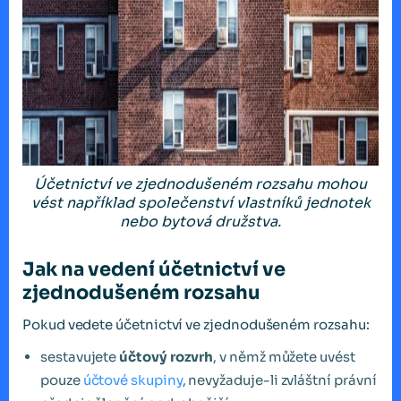
Účetnictví ve zjednodušeném rozsahu mohou
vést například společenství vlastníků jednotek
nebo bytová družstva.
Jak na vedení účetnictví ve
zjednodušeném rozsahu
Pokud vedete účetnictví ve zjednodušeném rozsahu:
sestavujete
účtový rozvrh
, v němž můžete uvést
pouze
účtové skupiny
, nevyžaduje-li zvláštní právní