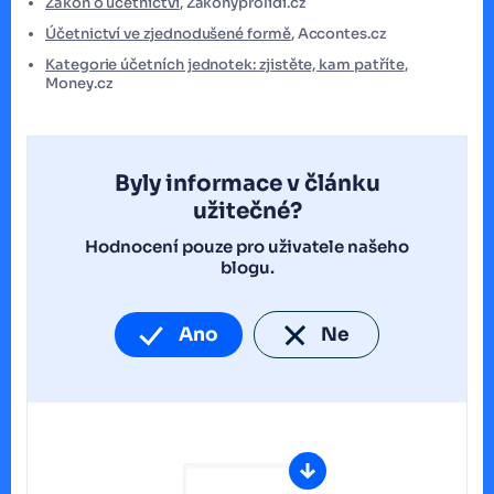
Zákon o účetnictví
, Zákonyprolidi.cz
Účetnictví ve zjednodušené formě
, Accontes.cz
Kategorie účetních jednotek: zjistěte, kam patříte
,
Money.cz
Byly informace v článku
užitečné?
Hodnocení pouze pro uživatele našeho
blogu.
Ano
Ne