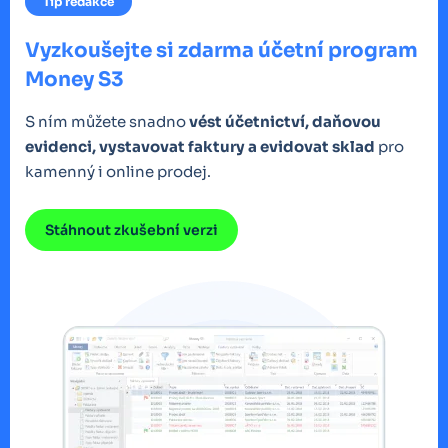
Tip redakce
Vyzkoušejte si zdarma účetní program
Money S3
S ním můžete snadno
vést účetnictví, daňovou
evidenci, vystavovat faktury a evidovat sklad
pro
kamenný i online prodej.
Stáhnout zkušební verzi