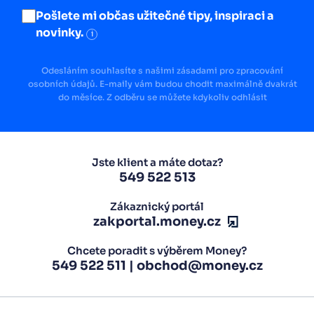
Pošlete mi občas užitečné tipy, inspiraci a
novinky.
i
Odesláním souhlasíte s našimi zásadami pro zpracování
osobních údajů. E-maily vám budou chodit maximálně dvakrát
do měsíce. Z odběru se můžete kdykoliv odhlásit
Jste klient a máte dotaz?
549 522 513
Zákaznický portál
zakportal.money.cz
Chcete poradit s výběrem Money?
549 522 511
|
obchod@money.cz