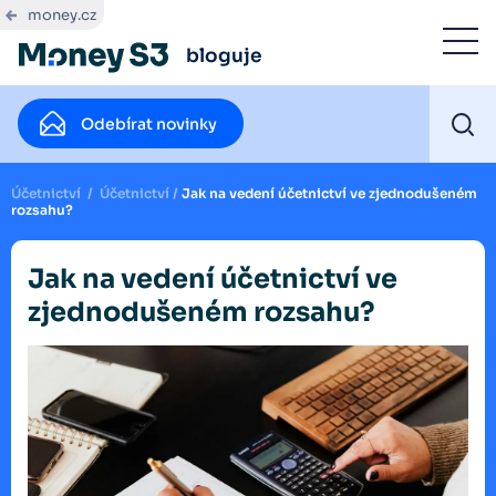
money.cz
bloguje
Odebírat novinky
Účetnictví
/
Účetnictví
/
Jak na vedení účetnictví ve zjednodušeném
rozsahu?
Jak na vedení účetnictví ve
zjednodušeném rozsahu?