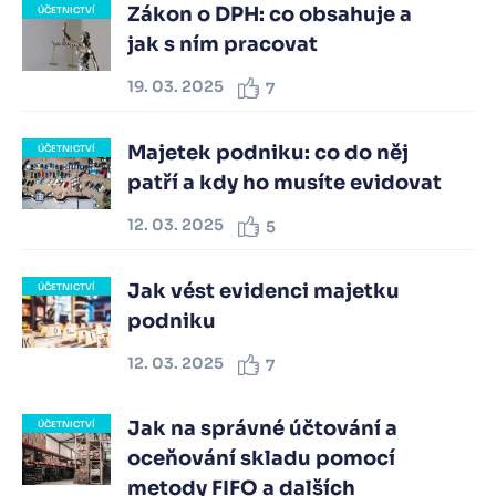
Zákon o DPH: co obsahuje a
ÚČETNICTVÍ
jak s ním pracovat
19. 03. 2025
7
Majetek podniku: co do něj
ÚČETNICTVÍ
patří a kdy ho musíte evidovat
12. 03. 2025
5
Jak vést evidenci majetku
ÚČETNICTVÍ
podniku
12. 03. 2025
7
Jak na správné účtování a
ÚČETNICTVÍ
oceňování skladu pomocí
metody FIFO a dalších