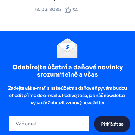
12. 03. 2025
34
Odebírejte účetní a daňové novinky
srozumitelně a včas
Zadejte váš e-mail a naše účetní a daňové tipy vám budou
chodit přímo do e-mailu. Podívejte se, jak náš newsletter
vypadá:
Zobrazit vzorový newsletter
Přihlásit se