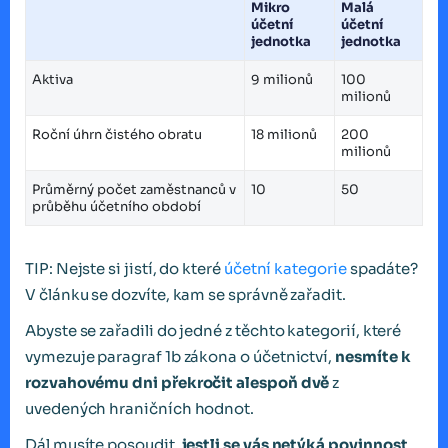
Mikro
Malá
účetní
účetní
jednotka
jednotka
Aktiva
9 milionů
100
milionů
Roční úhrn čistého obratu
18 milionů
200
milionů
Průměrný počet zaměstnanců v
10
50
průběhu účetního období
TIP: Nejste si jistí, do které
účetní kategorie
spadáte?
V článku se dozvíte, kam se správně zařadit.
Abyste se zařadili do jedné z těchto kategorií, které
vymezuje paragraf 1b zákona o účetnictví,
nesmíte k
rozvahovému dni překročit alespoň dvě
z
uvedených hraničních hodnot.
Dál musíte posoudit,
jestli se vás netýká povinnost