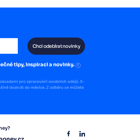
Chci odebírat novinky
ečné tipy, inspiraci a novinky.
i
zásadami pro zpracování osobních údajů. E-
lně dvakrát do měsíce. Z odběru se můžete
ney?
oney.cz