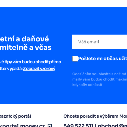
etní a daňové
mitelně a včas
Pošlete mi občas užit
ové tipy vám budou chodit přímo
tter vypadá:
Zobrazit vzorový
Odesláním souhlasíte s našimi 
maily vám budou chodit maximá
kdykoliv odhlásit
aznický portál
Chcete poradit s výběrem Mo
kportal.money.cz
549 522 511
|
obchod@m