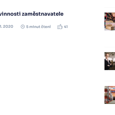
vinnosti zaměstnavatele
11. 2020
5 minut čtení
41