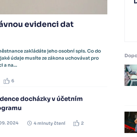
ávnou evidenci dat
stnance zakládáte jeho osobní spis. Co do
Dopo
 jaké údaje musíte ze zákona uchovávat pro
 a na...
6
idence docházky v účetním
ogramu
09. 2024
4 minuty čtení
2