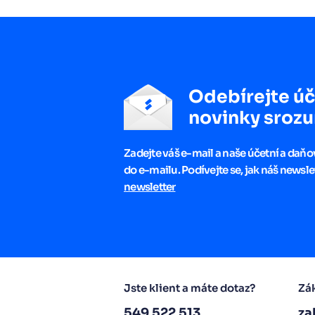
Odebírejte úč
novinky srozu
Zadejte váš e-mail a naše účetní a daň
do e-mailu. Podívejte se, jak náš newsle
newsletter
Jste klient a máte dotaz?
Zák
549 522 513
za