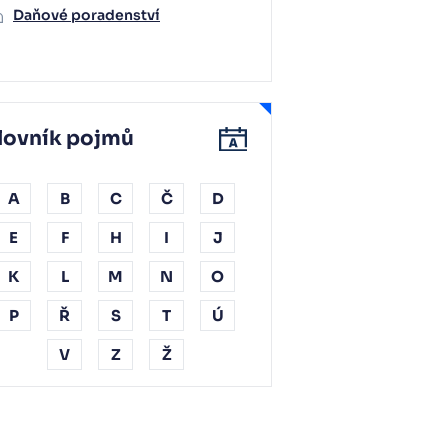
Daňové poradenství
lovník pojmů
A
B
C
Č
D
E
F
H
I
J
K
L
M
N
O
P
Ř
S
T
Ú
V
Z
Ž