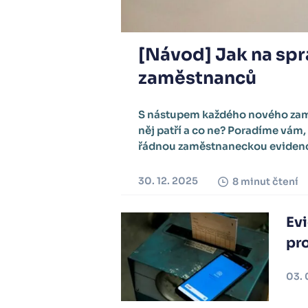
[Návod] Jak na spr
zaměstnanců
S nástupem každého nového zamě
něj patří a co ne? Poradíme vám,
řádnou zaměstnaneckou evidenci
30. 12. 2025
8 minut čtení
Ev
pr
03. 