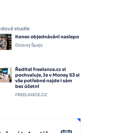
adové studie
Konec objednávání naslepo
Dobrej Špajz
Ředitel Freelance.cz si
pochvaluje, že v Money S3 si
vše potřebné najde i sám
bez účetní
FREELANCE.CZ