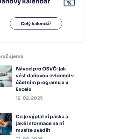
Daňový kalendář
Celý kalendář
ručujeme
Návod pro OSVČ: jak
vést daňovou evidenci v
účetním programu a v
Excelu
12. 02. 2025
Co je výplatní páska a
jaké informace na ní
musíte uvádět