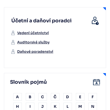
Účetní a daňoví poradci
Vedení účetnictví
Auditorské služby
Daňové poradenství
Slovník pojmů
A
B
C
Č
D
E
F
H
I
J
K
L
M
N