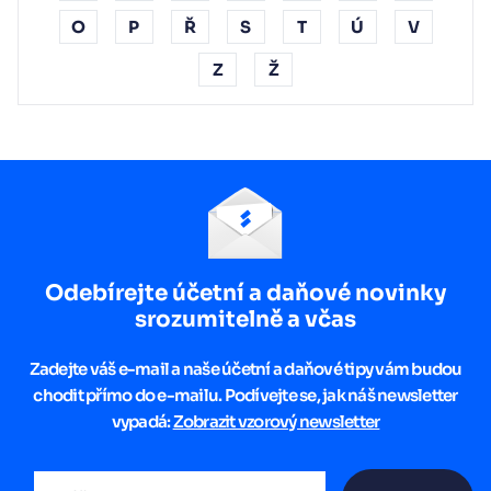
O
P
Ř
S
T
Ú
V
Z
Ž
Odebírejte účetní a daňové novinky
srozumitelně a včas
Zadejte váš e-mail a naše účetní a daňové tipy vám budou
chodit přímo do e-mailu. Podívejte se, jak náš newsletter
vypadá:
Zobrazit vzorový newsletter