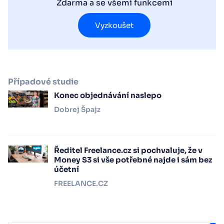
Zdarma a se všemi funkcemi
Vyzkoušet
Případové studie
Konec objednávání naslepo
Dobrej Špajz
Ředitel Freelance.cz si pochvaluje, že v
Money S3 si vše potřebné najde i sám bez
účetní
FREELANCE.CZ