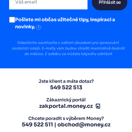
Přihlásit se
Pošlete mi občas užitečné tipy, inspiraci a
novinky.
i
Odesláním souhlasíte s našimi zásadami pro zpracování
osobních údajů. E-maily vám budou chodit maximálně dvakrát
do měsíce. Z odběru se můžete kdykoliv odhlásit
Jste klient a máte dotaz?
549 522 513
Zákaznický portál
zakportal.money.cz
Chcete poradit s výběrem Money?
549 522 511
|
obchod@money.cz