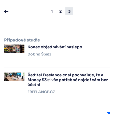
1
2
3
Případové studie
Konec objednávání naslepo
Dobrej Špajz
Ředitel Freelance.cz si pochvaluje, že v
Money S3 si vše potřebné najde i sám bez
účetní
FREELANCE.CZ