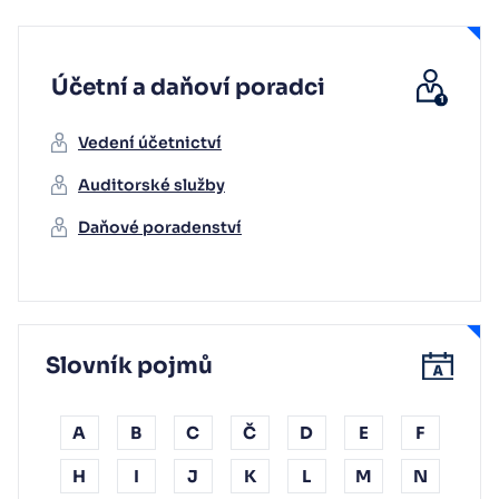
Účetní a daňoví poradci
Vedení účetnictví
Auditorské služby
Daňové poradenství
Slovník pojmů
A
B
C
Č
D
E
F
H
I
J
K
L
M
N