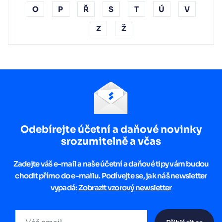
O
P
Ř
S
T
Ú
V
Z
Ž
Odebírejte účetní a daňové novinky
srozumitelně a včas
Zadejte váš e-mail a naše účetní a daňové tipy vám budou
chodit přímo do e-mailu. Podívejte se, jak náš newsletter
vypadá:
Zobrazit vzorový newsletter