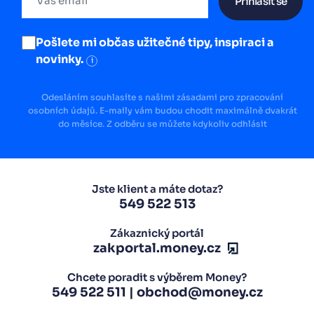
Přihlásit se
Pošlete mi občas užitečné tipy, inspiraci a
novinky.
i
Odesláním souhlasíte s našimi zásadami pro zpracování
osobních údajů. E-maily vám budou chodit maximálně dvakrát
do měsíce. Z odběru se můžete kdykoliv odhlásit
Jste klient a máte dotaz?
549 522 513
Zákaznický portál
zakportal.money.cz
Chcete poradit s výběrem Money?
549 522 511
|
obchod@money.cz