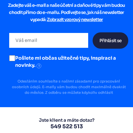
Zadejte váš e-mail a naše účetní a daňové tipy vám budou
chodit přímo do e-mailu. Podívejte se, jak náš newsletter
vypadá:
Zobrazit vzorový newsletter
Přihlásit se
Pošlete mi občas užitečné tipy, inspiraci a
novinky.
i
Odesláním souhlasíte s našimi zásadami pro zpracování
osobních údajů. E-maily vám budou chodit maximálně dvakrát
do měsíce. Z odběru se můžete kdykoliv odhlásit
Jste klient a máte dotaz?
549 522 513