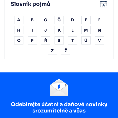
Slovník pojmů
A
B
C
Č
D
E
F
H
I
J
K
L
M
N
O
P
Ř
S
T
Ú
V
Z
Ž
Odebírejte účetní a daňové novinky
srozumitelně a včas