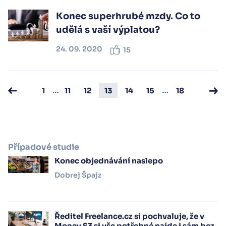
Konec superhrubé mzdy. Co to
udělá s vaší výplatou?
24. 09. 2020
15
…
…
1
11
12
13
14
15
18
Případové studie
Konec objednávání naslepo
Dobrej Špajz
Ředitel Freelance.cz si pochvaluje, že v
Money S3 si vše potřebné najde i sám bez