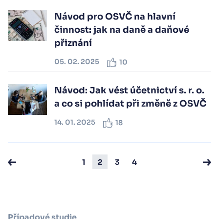
Návod pro OSVČ na hlavní
činnost: jak na daně a daňové
přiznání
05. 02. 2025
10
Návod: Jak vést účetnictví s. r. o.
a co si pohlídat při změně z OSVČ
14. 01. 2025
18
1
2
3
4
Případové studie