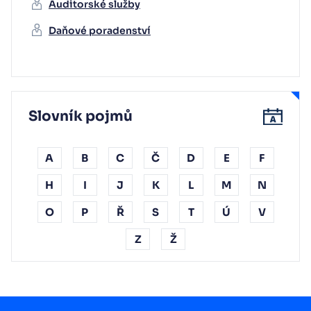
Auditorské služby
Daňové poradenství
Slovník pojmů
A
B
C
Č
D
E
F
H
I
J
K
L
M
N
O
P
Ř
S
T
Ú
V
Z
Ž