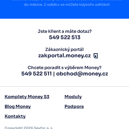
do měsíce. Z odběru se můžete kdykoliv odhlásit
Jste klient a máte dotaz?
549 522 513
Zákaznický portál
zakportal.money.cz
Chcete poradit s výběrem Money?
549 522 511
|
obchod@money.cz
Komplety Money S3
Moduly
Blog Money
Podpora
Kontakty
Copyright 2026 Seyfor, a. s.