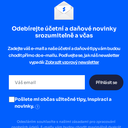
Odebírejte účetní a daňové novinky
srozumitelně a včas
Zadejte váš e-mail a naše účetní a daňové tipy vám budou
chodit přímo do e-mailu. Podívejte se, jak náš newsletter
vypadá:
Zobrazit vzorový newsletter
Přihlásit se
Pošlete mi občas užitečné tipy, inspiraci a
novinky.
i
Odesláním souhlasíte s našimi zásadami pro zpracování
osobních údajů. E-maily vám budou chodit maximálně dvakrát