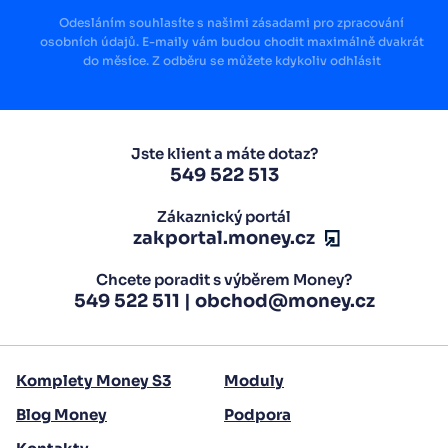
Odesláním souhlasíte s našimi zásadami pro zpracování
osobních údajů. E-maily vám budou chodit maximálně dvakrát
do měsíce. Z odběru se můžete kdykoliv odhlásit
Jste klient a máte dotaz?
549 522 513
Zákaznický portál
zakportal.money.cz
Chcete poradit s výběrem Money?
549 522 511
|
obchod@money.cz
Komplety Money S3
Moduly
Blog Money
Podpora