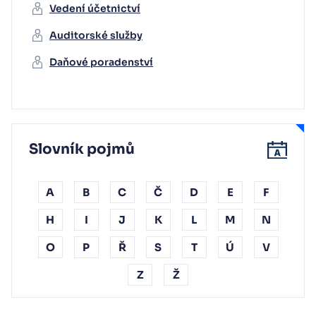
Vedení účetnictví
Auditorské služby
Daňové poradenství
Slovník pojmů
A
B
C
Č
D
E
F
H
I
J
K
L
M
N
O
P
Ř
S
T
Ú
V
Z
Ž