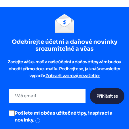
Odebírejte účetní a daňové novinky
srozumitelně a včas
Zadejte váš e-mail a naše účetní a daňové tipy vám budou
chodit přímo do e-mailu. Podívejte se, jak náš newsletter
vypadá:
Zobrazit vzorový newsletter
Přihlásit se
Pošlete mi občas užitečné tipy, inspiraci a
novinky.
i