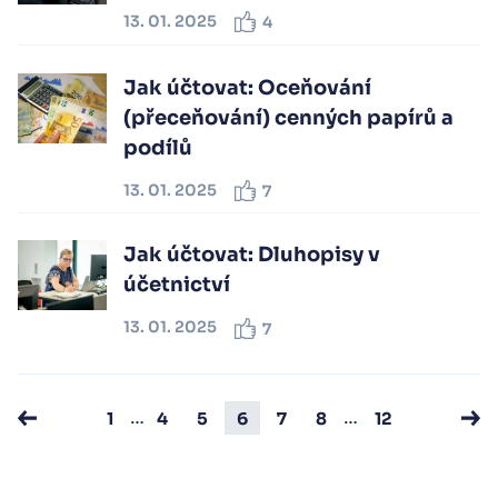
13. 01. 2025
4
Jak účtovat: Oceňování
(přeceňování) cenných papírů a
podílů
13. 01. 2025
7
Jak účtovat: Dluhopisy v
účetnictví
13. 01. 2025
7
…
…
1
4
5
6
7
8
12