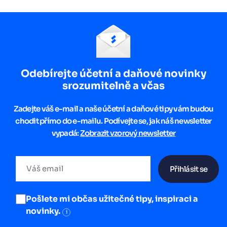
Odebírejte účetní a daňové novinky
srozumitelně a včas
Zadejte váš e-mail a naše účetní a daňové tipy vám budou
chodit přímo do e-mailu. Podívejte se, jak náš newsletter
vypadá:
Zobrazit vzorový newsletter
Přihlásit se
Pošlete mi občas užitečné tipy, inspiraci a
novinky.
i