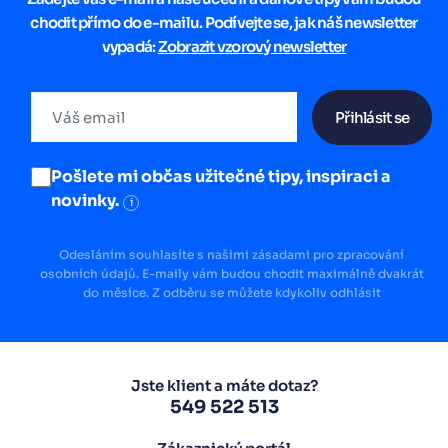
chodit přímo do e-mailu. Podívejte se, jak náš newsletter
vypadá:
Zobrazit vzorový newsletter
Přihlásit se
Pošlete mi občas užitečné tipy, inspiraci a
novinky.
i
Odesláním souhlasíte s našimi zásadami pro zpracování
osobních údajů. E-maily vám budou chodit maximálně dvakrát
do měsíce. Z odběru se můžete kdykoliv odhlásit
Jste klient a máte dotaz?
549 522 513