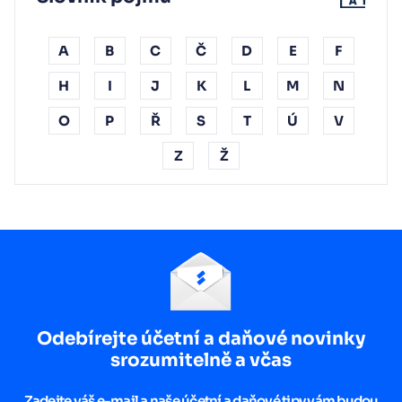
A
B
C
Č
D
E
F
H
I
J
K
L
M
N
O
P
Ř
S
T
Ú
V
Z
Ž
Odebírejte účetní a daňové novinky
srozumitelně a včas
Zadejte váš e-mail a naše účetní a daňové tipy vám budou