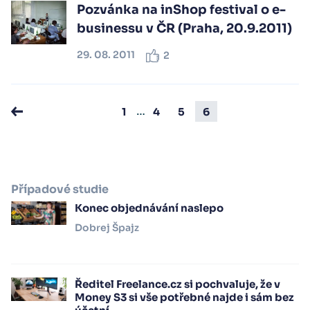
Pozvánka na inShop festival o e-
businessu v ČR (Praha, 20.9.2011)
29. 08. 2011
2
…
1
4
5
6
Případové studie
Konec objednávání naslepo
Dobrej Špajz
Ředitel Freelance.cz si pochvaluje, že v
Money S3 si vše potřebné najde i sám bez