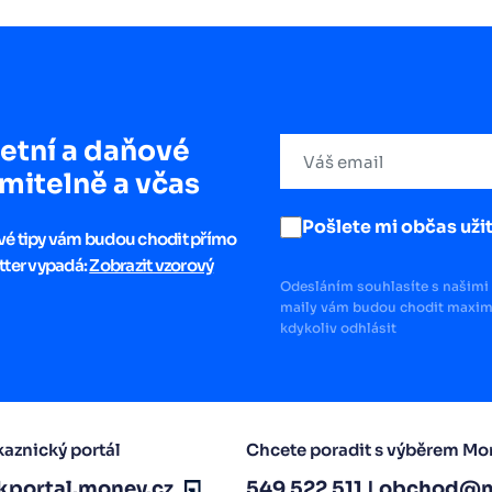
etní a daňové
mitelně a včas
Pošlete mi občas užit
ové tipy vám budou chodit přímo
tter vypadá:
Zobrazit vzorový
Odesláním souhlasíte s našimi 
maily vám budou chodit maximá
kdykoliv odhlásit
aznický portál
Chcete poradit s výběrem Mo
kportal.money.cz
549 522 511
|
obchod@m