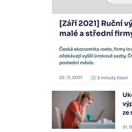
[Září 2021] Ruční v
malé a střední firm
Česká ekonomika roste, firmy in
očekávají vyšší úrokové sazby. Č
poslední měsíc.
22. 11. 2021
3 minuty čtení
Uk
vý
ze 
31. 