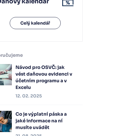
Daňový kalendář
Celý kalendář
ručujeme
Návod pro OSVČ: jak
vést daňovou evidenci v
účetním programu a v
Excelu
12. 02. 2025
Co je výplatní páska a
jaké informace na ní
musíte uvádět