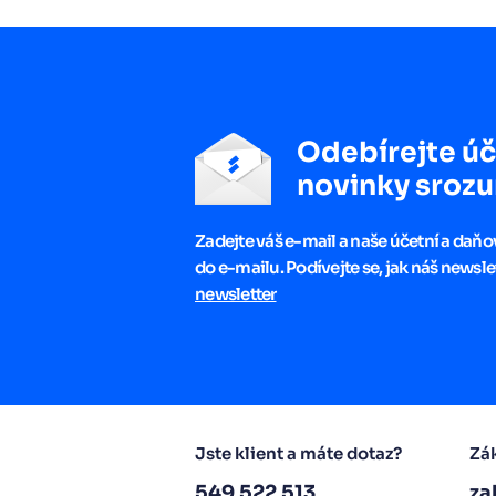
Odebírejte úč
novinky srozu
Zadejte váš e-mail a naše účetní a daň
do e-mailu. Podívejte se, jak náš newsle
newsletter
Jste klient a máte dotaz?
Zák
549 522 513
za