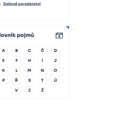
Daňové poradenství
lovník pojmů
A
B
C
Č
D
E
F
H
I
J
K
L
M
N
O
P
Ř
S
T
Ú
V
Z
Ž