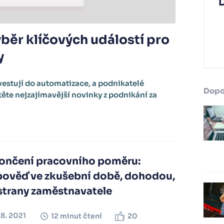
ýběr klíčových událostí pro
y
vestují do automatizace, a podnikatelé
Dopo
těte nejzajímavější novinky z podnikání za
ončení pracovního poměru:
pověď ve zkušební době, dohodou,
strany zaměstnavatele
08. 2021
12 minut čtení
20