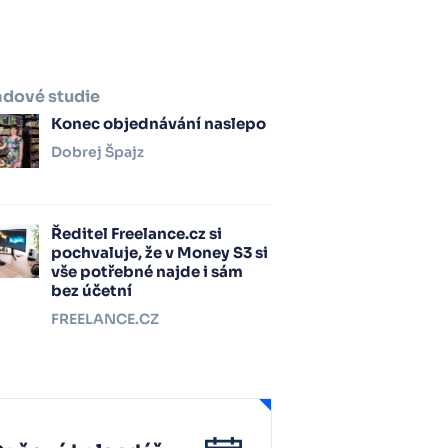
adové studie
Konec objednávání naslepo
Dobrej Špajz
Ředitel Freelance.cz si
pochvaluje, že v Money S3 si
vše potřebné najde i sám
bez účetní
FREELANCE.CZ