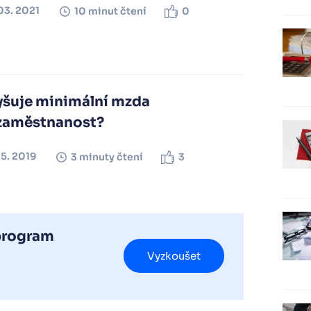
03. 2021
10 minut čtení
0
yšuje minimální mzda
zaměstnanost?
05. 2019
3 minuty čtení
3
 program
Vyzkoušet