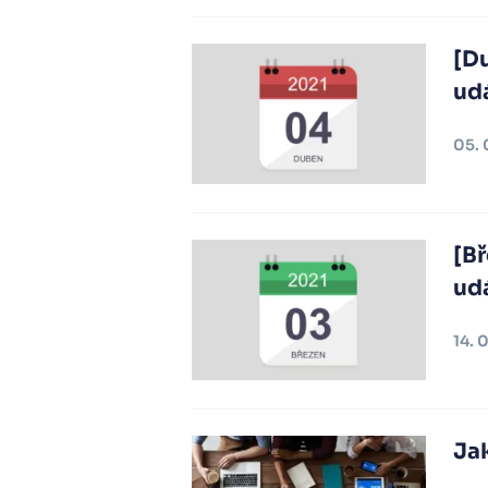
[D
udá
05. 
[Bř
udá
14. 
Jak