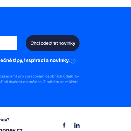
Chci odebírat novinky
ečné tipy, inspiraci a novinky.
i
zásadami pro zpracování osobních údajů. E-
lně dvakrát do měsíce. Z odběru se můžete
ney?
oney.cz