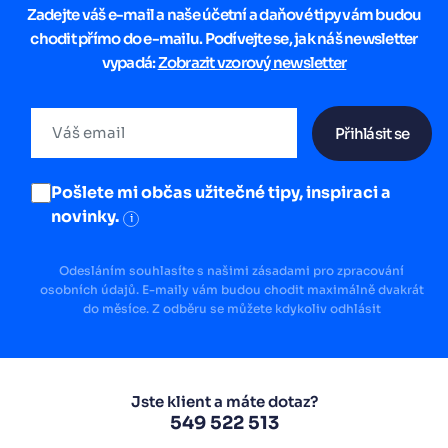
Zadejte váš e-mail a naše účetní a daňové tipy vám budou
chodit přímo do e-mailu. Podívejte se, jak náš newsletter
vypadá:
Zobrazit vzorový newsletter
Přihlásit se
Pošlete mi občas užitečné tipy, inspiraci a
novinky.
i
Odesláním souhlasíte s našimi zásadami pro zpracování
osobních údajů. E-maily vám budou chodit maximálně dvakrát
do měsíce. Z odběru se můžete kdykoliv odhlásit
Jste klient a máte dotaz?
549 522 513