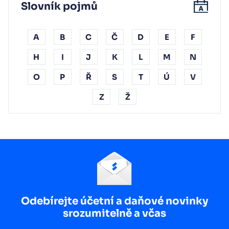
Slovník pojmů
A
B
C
Č
D
E
F
H
I
J
K
L
M
N
O
P
Ř
S
T
Ú
V
Z
Ž
Odebírejte účetní a daňové novinky
srozumitelně a včas