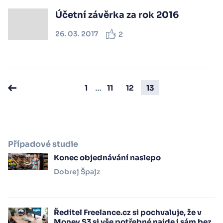
Účetní závěrka za rok 2016
26. 03. 2017
2
…
1
11
12
13
Případové studie
Konec objednávání naslepo
Dobrej Špajz
Ředitel Freelance.cz si pochvaluje, že v
Money S3 si vše potřebné najde i sám bez