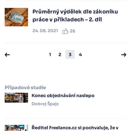
Průměrný výdělek dle zákoníku
práce v příkladech – 2. díl
24. 08. 2021
26
1
2
3
4
Případové studie
Konec objednávání naslepo
Dobrej Špajz
Ředitel Freelance.cz si pochvaluje, že v