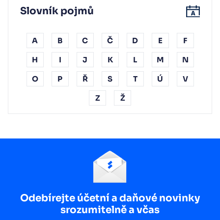
Slovník pojmů
A
B
C
Č
D
E
F
H
I
J
K
L
M
N
O
P
Ř
S
T
Ú
V
Z
Ž
Odebírejte účetní a daňové novinky
srozumitelně a včas