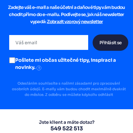
Zadejte váš e-mail a naše účetní a daňové tipy vám budou
chodit přímo do e-mailu. Podívejte se, jak náš newsletter
vypadá:
Zobrazit vzorový newsletter
Přihlásit se
Pošlete mi občas užitečné tipy, inspiraci a
novinky.
i
Odesláním souhlasíte s našimi zásadami pro zpracování
osobních údajů. E-maily vám budou chodit maximálně dvakrát
do měsíce. Z odběru se můžete kdykoliv odhlásit
Jste klient a máte dotaz?
549 522 513