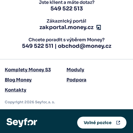
Jste klient a máte dotaz?
549 522 513
Zákaznický portál
zakportal.money.cz
Chcete poradit s výběrem Money?
549 522 511
|
obchod@money.cz
Komplety Money S3
Moduly
Blog Money
Podpora
Kontakty
Copyright 2026 Seyfor, a. s.
Volné pozice
Nejbližší webináře