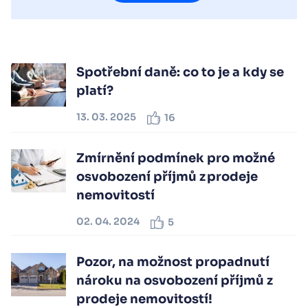
Spotřební daně: co to je a kdy se
platí?
13. 03. 2025
16
Zmírnění podmínek pro možné
osvobození příjmů z prodeje
nemovitostí
02. 04. 2024
5
Pozor, na možnost propadnutí
nároku na osvobození příjmů z
prodeje nemovitostí!