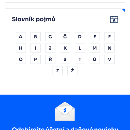
Slovník pojmů
A
B
C
Č
D
E
F
H
I
J
K
L
M
N
O
P
Ř
S
T
Ú
V
Z
Ž
Odebírejte účetní a daňové novinky