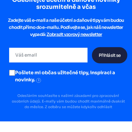
srozumitelně a včas
Zadejte váš e-mail a naše účetní a daňové tipy vám budou
chodit přímo do e-mailu. Podívejte se, jak náš newsletter
vypadá:
Zobrazit vzorový newsletter
Přihlásit se
Pošlete mi občas užitečné tipy, inspiraci a
novinky.
i
Odesláním souhlasíte s našimi zásadami pro zpracování
osobních údajů. E-maily vám budou chodit maximálně dvakrát
do měsíce. Z odběru se můžete kdykoliv odhlásit