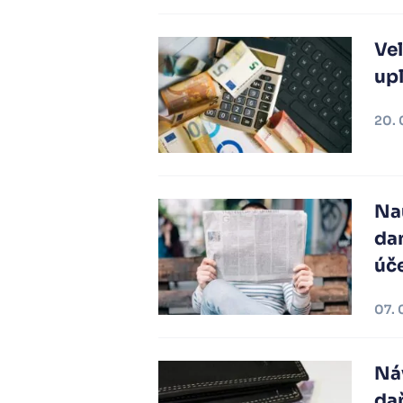
Vel
upl
20. 
Na
dan
úče
07. 
Náv
daň