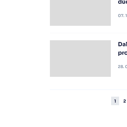
důc
07. 
Dal
pr
28. 
1
2