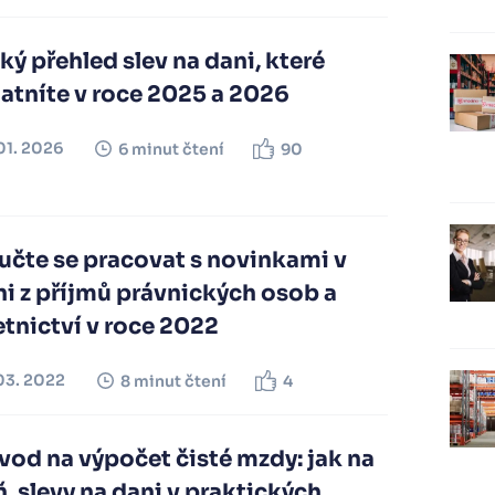
ký přehled slev na dani, které
atníte v roce 2025 a 2026
01. 2026
6 minut čtení
90
učte se pracovat s novinkami v
i z příjmů právnických osob a
tnictví v roce 2022
03. 2022
8 minut čtení
4
od na výpočet čisté mzdy: jak na
, slevy na dani v praktických