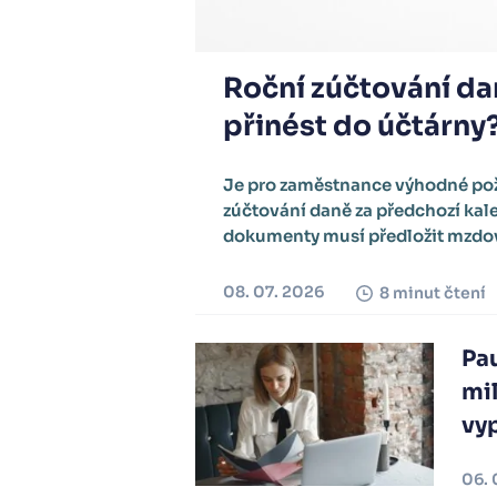
Roční zúčtování da
přinést do účtárny
Je pro zaměstnance výhodné pož
zúčtování daně za předchozí kale
dokumenty musí předložit mzdo
08. 07. 2026
8 minut čtení
Pau
mi
vyp
06. 