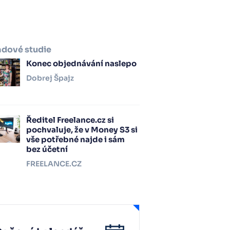
adové studie
Konec objednávání naslepo
Dobrej Špajz
Ředitel Freelance.cz si
pochvaluje, že v Money S3 si
vše potřebné najde i sám
bez účetní
FREELANCE.CZ