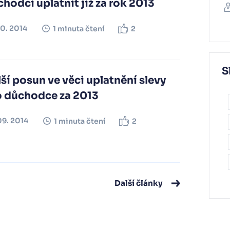
hodci uplatnit již za rok 2013
10. 2014
1 minuta čtení
2
S
ší posun ve věci uplatnění slevy
o důchodce za 2013
09. 2014
1 minuta čtení
2
Další články