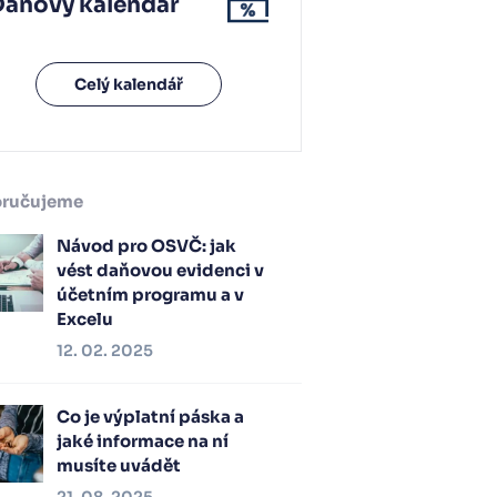
Daňový kalendář
Celý kalendář
ručujeme
Návod pro OSVČ: jak
vést daňovou evidenci v
účetním programu a v
Excelu
12. 02. 2025
Co je výplatní páska a
jaké informace na ní
musíte uvádět