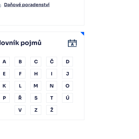
Daňové poradenství
lovník pojmů
A
B
C
Č
D
E
F
H
I
J
K
L
M
N
O
P
Ř
S
T
Ú
V
Z
Ž