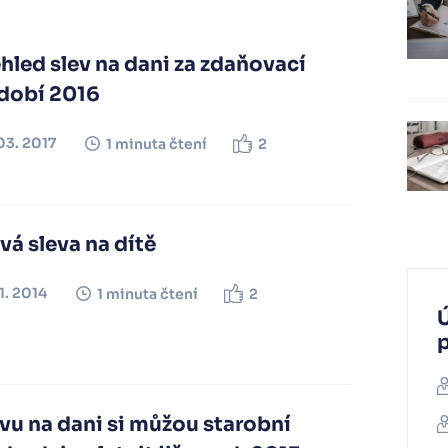
hled slev na dani za zdaňovací
dobí 2016
03. 2017
1 minuta čtení
2
á sleva na dítě
11. 2014
1 minuta čtení
2
Ú
vu na dani si můžou starobní