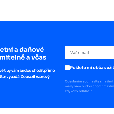
etní a daňové
mitelně a včas
Pošlete mi občas užit
ové tipy vám budou chodit přímo
tter vypadá:
Zobrazit vzorový
Odesláním souhlasíte s našimi 
maily vám budou chodit maximá
kdykoliv odhlásit