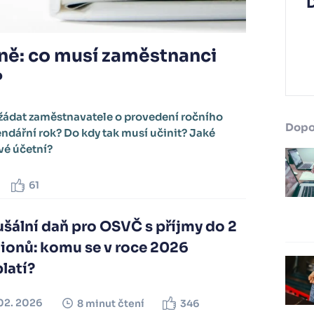
ně: co musí zaměstnanci
?
ádat zaměstnavatele o provedení ročního
Dopo
ndářní rok? Do kdy tak musí učinit? Jaké
vé účetní?
61
šální daň pro OSVČ s příjmy do 2
lionů: komu se v roce 2026
latí?
02. 2026
8 minut čtení
346