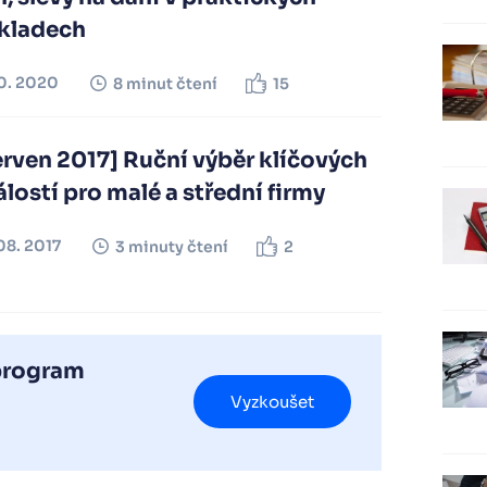
íkladech
10. 2020
8 minut čtení
15
rven 2017] Ruční výběr klíčových
lostí pro malé a střední firmy
08. 2017
3 minuty čtení
2
 program
Vyzkoušet