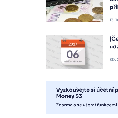
př
13. 
[Če
udá
30. 
Vyzkoušejte si účetní
Money S3
Zdarma a se všemi funkcemi