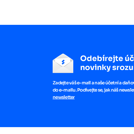
Odebírejte úč
novinky srozu
Zadejte váš e-mail a naše účetní a daň
do e-mailu. Podívejte se, jak náš newsle
newsletter