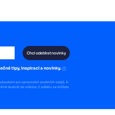
Chci odebírat novinky
ečné tipy, inspiraci a novinky.
i
zásadami pro zpracování osobních údajů. E-
lně dvakrát do měsíce. Z odběru se můžete