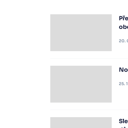
Pře
ob
20. 
Nov
25. 
Sle