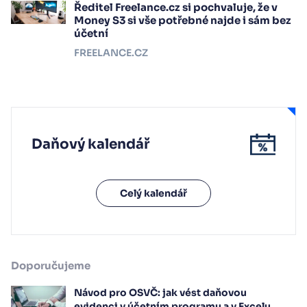
Ředitel Freelance.cz si pochvaluje, že v
Money S3 si vše potřebné najde i sám bez
účetní
FREELANCE.CZ
Daňový kalendář
Celý kalendář
Doporučujeme
Návod pro OSVČ: jak vést daňovou
evidenci v účetním programu a v Excelu