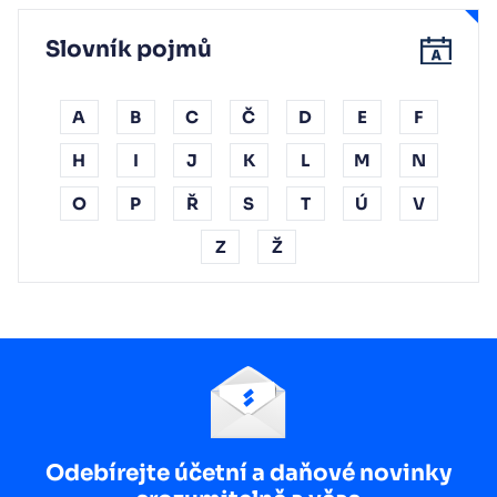
Slovník pojmů
A
B
C
Č
D
E
F
H
I
J
K
L
M
N
O
P
Ř
S
T
Ú
V
Z
Ž
Odebírejte účetní a daňové novinky