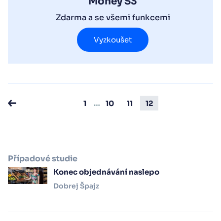
Money S3
Zdarma a se všemi funkcemi
Vyzkoušet
…
1
10
11
12
Případové studie
Konec objednávání naslepo
Dobrej Špajz