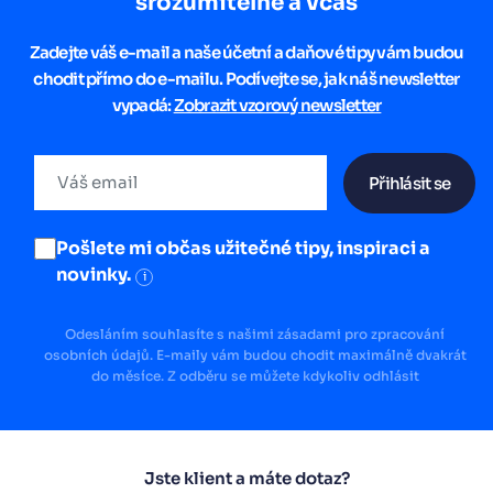
srozumitelně a včas
Zadejte váš e-mail a naše účetní a daňové tipy vám budou
chodit přímo do e-mailu. Podívejte se, jak náš newsletter
vypadá:
Zobrazit vzorový newsletter
Přihlásit se
Pošlete mi občas užitečné tipy, inspiraci a
novinky.
i
Odesláním souhlasíte s našimi zásadami pro zpracování
osobních údajů. E-maily vám budou chodit maximálně dvakrát
do měsíce. Z odběru se můžete kdykoliv odhlásit
Jste klient a máte dotaz?